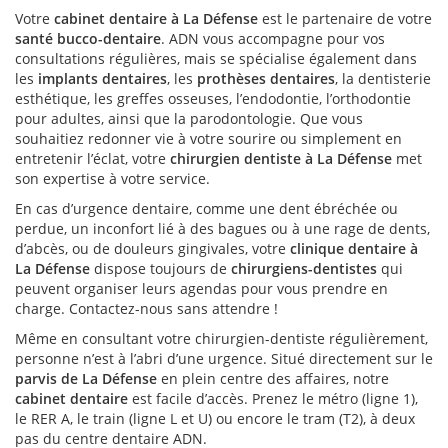
Votre
cabinet dentaire à La Défense
est le partenaire de votre
santé bucco-dentaire
. ADN vous accompagne pour vos
consultations régulières, mais se spécialise également dans
les
implants dentaires
, les
prothèses dentaires
, la dentisterie
esthétique, les greffes osseuses, l’endodontie, l’orthodontie
pour adultes, ainsi que la parodontologie. Que vous
souhaitiez redonner vie à votre sourire ou simplement en
entretenir l’éclat, votre
chirurgien dentiste à La Défense
met
son expertise à votre service.
En cas d’urgence dentaire, comme une dent ébréchée ou
perdue, un inconfort lié à des bagues ou à une rage de dents,
d’abcès, ou de douleurs gingivales, votre
clinique dentaire à
La Défense
dispose toujours de
chirurgiens-dentistes
qui
peuvent organiser leurs agendas pour vous prendre en
charge. Contactez-nous sans attendre !
Même en consultant votre chirurgien-dentiste régulièrement,
personne n’est à l’abri d’une urgence. Situé directement sur le
parvis de La Défense
en plein centre des affaires, notre
cabinet dentaire
est facile d’accès. Prenez le métro (ligne 1),
le RER A, le train (ligne L et U) ou encore le tram (T2), à deux
pas du centre dentaire ADN.