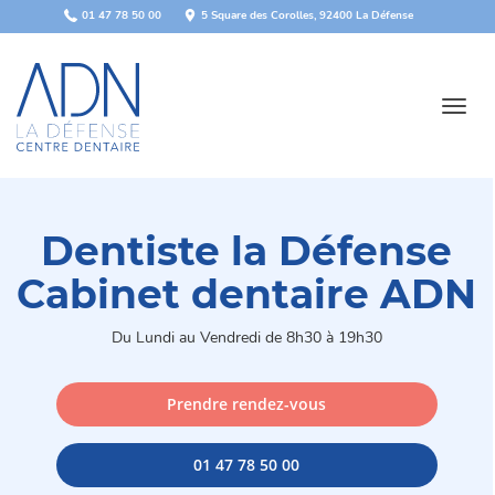
Panneau de gestion des cookies
01 47 78 50 00
5 Square des Corolles, 92400 La Défense
Toggl
navig
Dentiste la Défense
Cabinet dentaire ADN
Du Lundi au Vendredi de 8h30 à 19h30
Prendre rendez-vous
01 47 78 50 00