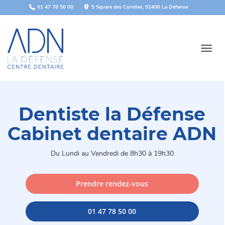
Panneau de gestion des cookies
01 47 78 50 00
5 Square des Corolles, 92400 La Défense
Toggl
navig
Dentiste la Défense
Cabinet dentaire ADN
Du Lundi au Vendredi de 8h30 à 19h30
Prendre rendez-vous
01 47 78 50 00