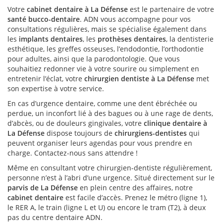
Votre
cabinet dentaire à La Défense
est le partenaire de votre
santé bucco-dentaire
. ADN vous accompagne pour vos
consultations régulières, mais se spécialise également dans
les
implants dentaires
, les
prothèses dentaires
, la dentisterie
esthétique, les greffes osseuses, l’endodontie, l’orthodontie
pour adultes, ainsi que la parodontologie. Que vous
souhaitiez redonner vie à votre sourire ou simplement en
entretenir l’éclat, votre
chirurgien dentiste à La Défense
met
son expertise à votre service.
En cas d’urgence dentaire, comme une dent ébréchée ou
perdue, un inconfort lié à des bagues ou à une rage de dents,
d’abcès, ou de douleurs gingivales, votre
clinique dentaire à
La Défense
dispose toujours de
chirurgiens-dentistes
qui
peuvent organiser leurs agendas pour vous prendre en
charge. Contactez-nous sans attendre !
Même en consultant votre chirurgien-dentiste régulièrement,
personne n’est à l’abri d’une urgence. Situé directement sur le
parvis de La Défense
en plein centre des affaires, notre
cabinet dentaire
est facile d’accès. Prenez le métro (ligne 1),
le RER A, le train (ligne L et U) ou encore le tram (T2), à deux
pas du centre dentaire ADN.