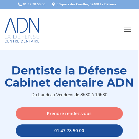
Panneau de gestion des cookies
01 47 78 50 00
5 Square des Corolles, 92400 La Défense
Toggl
navig
Dentiste la Défense
Cabinet dentaire ADN
Du Lundi au Vendredi de 8h30 à 19h30
Prendre rendez-vous
01 47 78 50 00