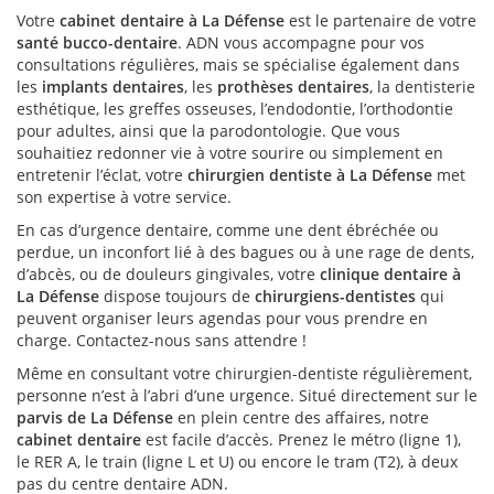
Votre
cabinet dentaire à La Défense
est le partenaire de votre
santé bucco-dentaire
. ADN vous accompagne pour vos
consultations régulières, mais se spécialise également dans
les
implants dentaires
, les
prothèses dentaires
, la dentisterie
esthétique, les greffes osseuses, l’endodontie, l’orthodontie
pour adultes, ainsi que la parodontologie. Que vous
souhaitiez redonner vie à votre sourire ou simplement en
entretenir l’éclat, votre
chirurgien dentiste à La Défense
met
son expertise à votre service.
En cas d’urgence dentaire, comme une dent ébréchée ou
perdue, un inconfort lié à des bagues ou à une rage de dents,
d’abcès, ou de douleurs gingivales, votre
clinique dentaire à
La Défense
dispose toujours de
chirurgiens-dentistes
qui
peuvent organiser leurs agendas pour vous prendre en
charge. Contactez-nous sans attendre !
Même en consultant votre chirurgien-dentiste régulièrement,
personne n’est à l’abri d’une urgence. Situé directement sur le
parvis de La Défense
en plein centre des affaires, notre
cabinet dentaire
est facile d’accès. Prenez le métro (ligne 1),
le RER A, le train (ligne L et U) ou encore le tram (T2), à deux
pas du centre dentaire ADN.