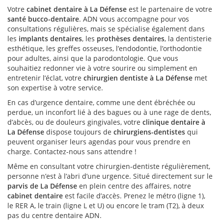
Votre
cabinet dentaire à La Défense
est le partenaire de votre
santé bucco-dentaire
. ADN vous accompagne pour vos
consultations régulières, mais se spécialise également dans
les
implants dentaires
, les
prothèses dentaires
, la dentisterie
esthétique, les greffes osseuses, l’endodontie, l’orthodontie
pour adultes, ainsi que la parodontologie. Que vous
souhaitiez redonner vie à votre sourire ou simplement en
entretenir l’éclat, votre
chirurgien dentiste à La Défense
met
son expertise à votre service.
En cas d’urgence dentaire, comme une dent ébréchée ou
perdue, un inconfort lié à des bagues ou à une rage de dents,
d’abcès, ou de douleurs gingivales, votre
clinique dentaire à
La Défense
dispose toujours de
chirurgiens-dentistes
qui
peuvent organiser leurs agendas pour vous prendre en
charge. Contactez-nous sans attendre !
Même en consultant votre chirurgien-dentiste régulièrement,
personne n’est à l’abri d’une urgence. Situé directement sur le
parvis de La Défense
en plein centre des affaires, notre
cabinet dentaire
est facile d’accès. Prenez le métro (ligne 1),
le RER A, le train (ligne L et U) ou encore le tram (T2), à deux
pas du centre dentaire ADN.