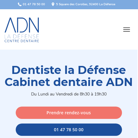
Panneau de gestion des cookies
01 47 78 50 00
5 Square des Corolles, 92400 La Défense
Toggl
navig
Dentiste la Défense
Cabinet dentaire ADN
Du Lundi au Vendredi de 8h30 à 19h30
Prendre rendez-vous
01 47 78 50 00