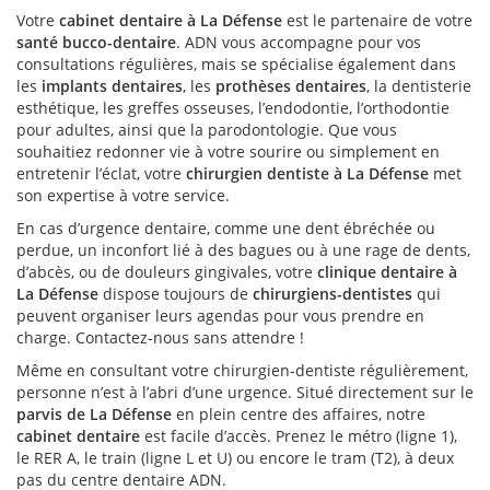
Votre
cabinet dentaire à La Défense
est le partenaire de votre
santé bucco-dentaire
. ADN vous accompagne pour vos
consultations régulières, mais se spécialise également dans
les
implants dentaires
, les
prothèses dentaires
, la dentisterie
esthétique, les greffes osseuses, l’endodontie, l’orthodontie
pour adultes, ainsi que la parodontologie. Que vous
souhaitiez redonner vie à votre sourire ou simplement en
entretenir l’éclat, votre
chirurgien dentiste à La Défense
met
son expertise à votre service.
En cas d’urgence dentaire, comme une dent ébréchée ou
perdue, un inconfort lié à des bagues ou à une rage de dents,
d’abcès, ou de douleurs gingivales, votre
clinique dentaire à
La Défense
dispose toujours de
chirurgiens-dentistes
qui
peuvent organiser leurs agendas pour vous prendre en
charge. Contactez-nous sans attendre !
Même en consultant votre chirurgien-dentiste régulièrement,
personne n’est à l’abri d’une urgence. Situé directement sur le
parvis de La Défense
en plein centre des affaires, notre
cabinet dentaire
est facile d’accès. Prenez le métro (ligne 1),
le RER A, le train (ligne L et U) ou encore le tram (T2), à deux
pas du centre dentaire ADN.