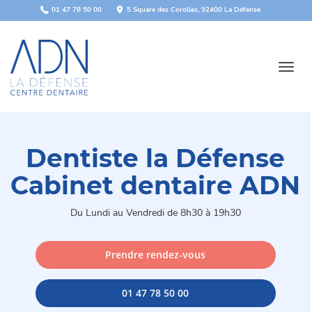
Panneau de gestion des cookies
01 47 78 50 00
5 Square des Corolles, 92400 La Défense
Toggl
navig
Dentiste la Défense
Cabinet dentaire ADN
Du Lundi au Vendredi de 8h30 à 19h30
Prendre rendez-vous
01 47 78 50 00