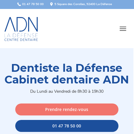
Panneau de gestion des cookies
01 47 78 50 00
5 Square des Corolles, 92400 La Défense
Toggl
navig
Dentiste la Défense
Cabinet dentaire ADN
Du Lundi au Vendredi de 8h30 à 19h30
Prendre rendez-vous
01 47 78 50 00