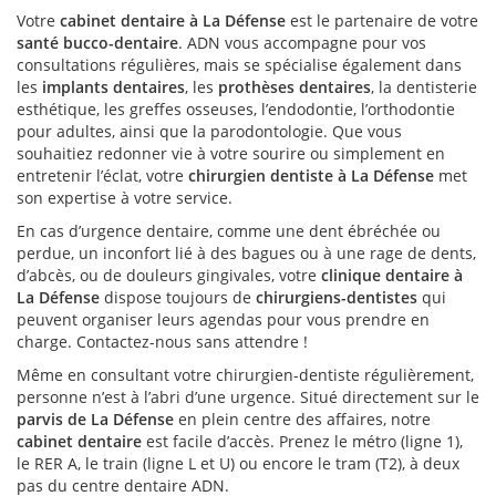
Votre
cabinet dentaire à La Défense
est le partenaire de votre
santé bucco-dentaire
. ADN vous accompagne pour vos
consultations régulières, mais se spécialise également dans
les
implants dentaires
, les
prothèses dentaires
, la dentisterie
esthétique, les greffes osseuses, l’endodontie, l’orthodontie
pour adultes, ainsi que la parodontologie. Que vous
souhaitiez redonner vie à votre sourire ou simplement en
entretenir l’éclat, votre
chirurgien dentiste à La Défense
met
son expertise à votre service.
En cas d’urgence dentaire, comme une dent ébréchée ou
perdue, un inconfort lié à des bagues ou à une rage de dents,
d’abcès, ou de douleurs gingivales, votre
clinique dentaire à
La Défense
dispose toujours de
chirurgiens-dentistes
qui
peuvent organiser leurs agendas pour vous prendre en
charge. Contactez-nous sans attendre !
Même en consultant votre chirurgien-dentiste régulièrement,
personne n’est à l’abri d’une urgence. Situé directement sur le
parvis de La Défense
en plein centre des affaires, notre
cabinet dentaire
est facile d’accès. Prenez le métro (ligne 1),
le RER A, le train (ligne L et U) ou encore le tram (T2), à deux
pas du centre dentaire ADN.