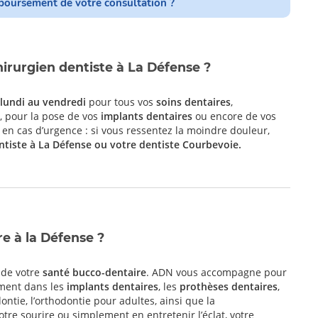
oursement de votre consultation ?
rurgien dentiste à La Défense ?
lundi au vendredi
pour tous vos
soins dentaires
,
e, pour la pose de vos
implants dentaires
ou encore de vos
en cas d’urgence : si vous ressentez la moindre douleur,
ntiste à La Défense ou votre
dentiste Courbevoie
.
re à la Défense ?
 de votre
santé bucco-dentaire
. ADN vous accompagne pour
ement dans les
implants dentaires
, les
prothèses dentaires
,
dontie, l’orthodontie pour adultes, ainsi que la
tre sourire ou simplement en entretenir l’éclat, votre