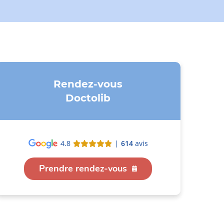
Rendez-vous
Doctolib
4.8
|
614
avis
Prendre rendez-vous
raires et
Qualité et
Conventionné
accès
sécurité
tiers payant