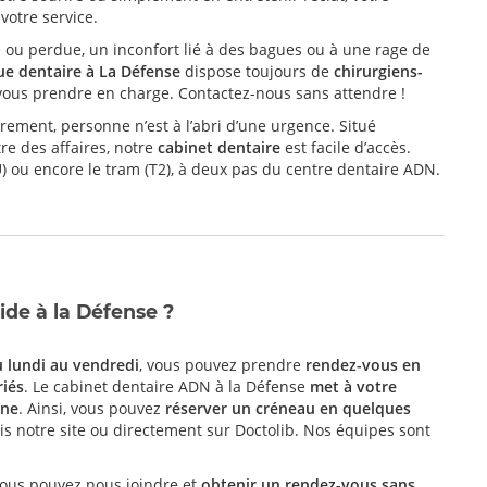
votre service.
ou perdue, un inconfort lié à des bagues ou à une rage de
que dentaire à La Défense
dispose toujours de
chirurgiens-
ous prendre en charge. Contactez-nous sans attendre !
ement, personne n’est à l’abri d’une urgence. Situé
re des affaires, notre
cabinet dentaire
est facile d’accès.
t U) ou encore le tram (T2), à deux pas du centre dentaire ADN.
de à la Défense ?
 lundi au vendredi
, vous pouvez prendre
rendez-vous en
riés
. Le cabinet dentaire ADN à la Défense
met à votre
gne
. Ainsi, vous pouvez
réserver un créneau en quelques
s notre site ou directement sur Doctolib. Nos équipes sont
 vous pouvez nous joindre et
obtenir un rendez-vous sans