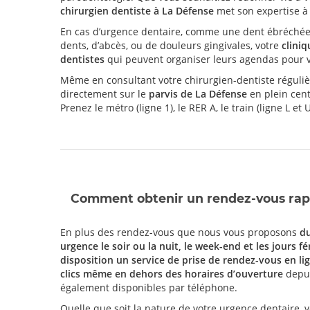
chirurgien dentiste à La Défense
met son expertise à 
En cas d’urgence dentaire, comme une dent ébréchée 
dents, d’abcès, ou de douleurs gingivales, votre
clini
dentistes
qui peuvent organiser leurs agendas pour v
Même en consultant votre chirurgien-dentiste régulièr
directement sur le
parvis de La Défense
en plein cent
Prenez le métro (ligne 1), le RER A, le train (ligne L e
Comment obtenir un rendez-vous rapi
En plus des rendez-vous que nous vous proposons
du
urgence le soir ou la nuit, le week-end et les jours fé
disposition un service de prise de rendez-vous en li
clics même en dehors des horaires d’ouverture
depui
également disponibles par téléphone.
Quelle que soit la nature de votre urgence dentaire,