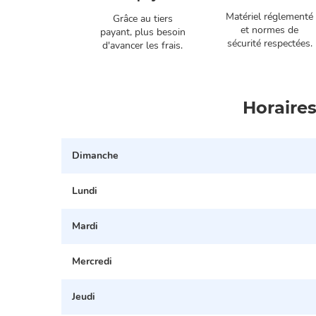
z-vous entre
Matériel réglementé
Grâce au tiers
i et deux et
et normes de
payant, plus besoin
tion de vos
sécurité respectées.
d'avancer les frais.
res de bureau.
Horaires
Dimanche
Lundi
Mardi
Mercredi
Jeudi