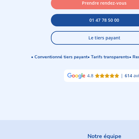
Prendre rendez-vous
01 47 78 50 00
Le tiers payant
• Conventionné tiers payant
• Tarifs transparents
• Re
4.8
|
614
av
Notre équipe