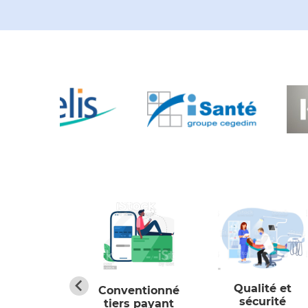
raires et
Qualité et
Conventionné
accès
sécurité
tiers payant