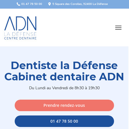
Panneau de gestion des cookies
01 47 78 50 00
5 Square des Corolles, 92400 La Défense
Toggl
navig
Dentiste la Défense
Cabinet dentaire ADN
Du Lundi au Vendredi de 8h30 à 19h30
Prendre rendez-vous
01 47 78 50 00