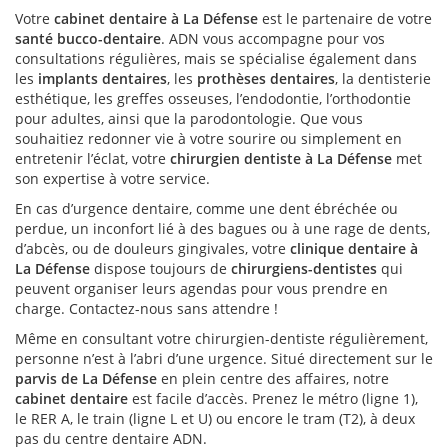
Votre
cabinet dentaire à La Défense
est le partenaire de votre
santé bucco-dentaire
. ADN vous accompagne pour vos
consultations régulières, mais se spécialise également dans
les
implants dentaires
, les
prothèses dentaires
, la dentisterie
esthétique, les greffes osseuses, l’endodontie, l’orthodontie
pour adultes, ainsi que la parodontologie. Que vous
souhaitiez redonner vie à votre sourire ou simplement en
entretenir l’éclat, votre
chirurgien dentiste à La Défense
met
son expertise à votre service.
En cas d’urgence dentaire, comme une dent ébréchée ou
perdue, un inconfort lié à des bagues ou à une rage de dents,
d’abcès, ou de douleurs gingivales, votre
clinique dentaire à
La Défense
dispose toujours de
chirurgiens-dentistes
qui
peuvent organiser leurs agendas pour vous prendre en
charge. Contactez-nous sans attendre !
Même en consultant votre chirurgien-dentiste régulièrement,
personne n’est à l’abri d’une urgence. Situé directement sur le
parvis de La Défense
en plein centre des affaires, notre
cabinet dentaire
est facile d’accès. Prenez le métro (ligne 1),
le RER A, le train (ligne L et U) ou encore le tram (T2), à deux
pas du centre dentaire ADN.