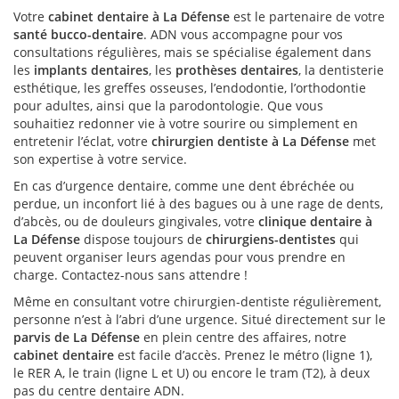
Votre
cabinet dentaire à La Défense
est le partenaire de votre
santé bucco-dentaire
. ADN vous accompagne pour vos
consultations régulières, mais se spécialise également dans
les
implants dentaires
, les
prothèses dentaires
, la dentisterie
esthétique, les greffes osseuses, l’endodontie, l’orthodontie
pour adultes, ainsi que la parodontologie. Que vous
souhaitiez redonner vie à votre sourire ou simplement en
entretenir l’éclat, votre
chirurgien dentiste à La Défense
met
son expertise à votre service.
En cas d’urgence dentaire, comme une dent ébréchée ou
perdue, un inconfort lié à des bagues ou à une rage de dents,
d’abcès, ou de douleurs gingivales, votre
clinique dentaire à
La Défense
dispose toujours de
chirurgiens-dentistes
qui
peuvent organiser leurs agendas pour vous prendre en
charge. Contactez-nous sans attendre !
Même en consultant votre chirurgien-dentiste régulièrement,
personne n’est à l’abri d’une urgence. Situé directement sur le
parvis de La Défense
en plein centre des affaires, notre
cabinet dentaire
est facile d’accès. Prenez le métro (ligne 1),
le RER A, le train (ligne L et U) ou encore le tram (T2), à deux
pas du centre dentaire ADN.