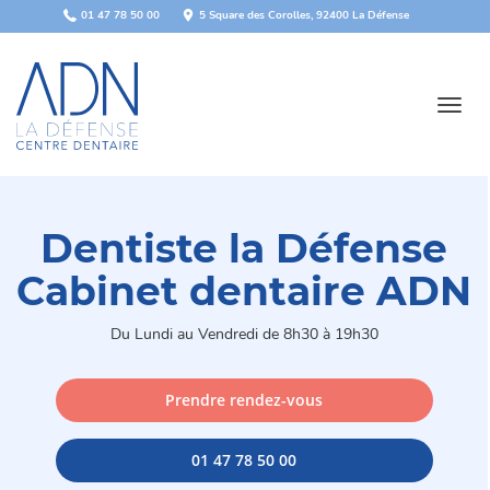
Panneau de gestion des cookies
01 47 78 50 00
5 Square des Corolles, 92400 La Défense
Toggl
navig
Dentiste la Défense
Cabinet dentaire ADN
Du Lundi au Vendredi de 8h30 à 19h30
Prendre rendez-vous
01 47 78 50 00