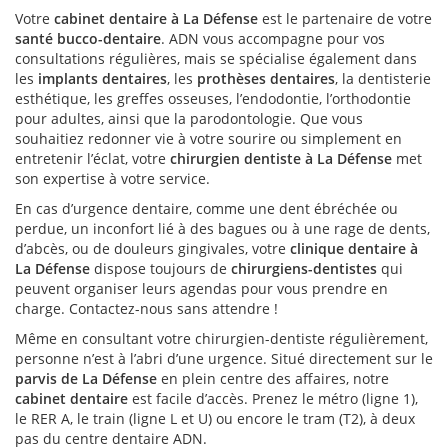
Votre
cabinet dentaire à La Défense
est le partenaire de votre
santé bucco-dentaire
. ADN vous accompagne pour vos
consultations régulières, mais se spécialise également dans
les
implants dentaires
, les
prothèses dentaires
, la dentisterie
esthétique, les greffes osseuses, l’endodontie, l’orthodontie
pour adultes, ainsi que la parodontologie. Que vous
souhaitiez redonner vie à votre sourire ou simplement en
entretenir l’éclat, votre
chirurgien dentiste à La Défense
met
son expertise à votre service.
En cas d’urgence dentaire, comme une dent ébréchée ou
perdue, un inconfort lié à des bagues ou à une rage de dents,
d’abcès, ou de douleurs gingivales, votre
clinique dentaire à
La Défense
dispose toujours de
chirurgiens-dentistes
qui
peuvent organiser leurs agendas pour vous prendre en
charge. Contactez-nous sans attendre !
Même en consultant votre chirurgien-dentiste régulièrement,
personne n’est à l’abri d’une urgence. Situé directement sur le
parvis de La Défense
en plein centre des affaires, notre
cabinet dentaire
est facile d’accès. Prenez le métro (ligne 1),
le RER A, le train (ligne L et U) ou encore le tram (T2), à deux
pas du centre dentaire ADN.