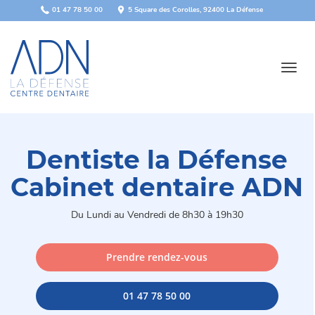
Panneau de gestion des cookies
01 47 78 50 00
5 Square des Corolles, 92400 La Défense
Toggl
navig
Dentiste la Défense
Cabinet dentaire ADN
Du Lundi au Vendredi de 8h30 à 19h30
Prendre rendez-vous
01 47 78 50 00