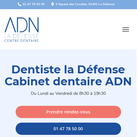
Panneau de gestion des cookies
01 47 78 50 00
5 Square des Corolles, 92400 La Défense
Toggl
navig
Dentiste la Défense
Cabinet dentaire ADN
Du Lundi au Vendredi de 8h30 à 19h30
Prendre rendez-vous
01 47 78 50 00