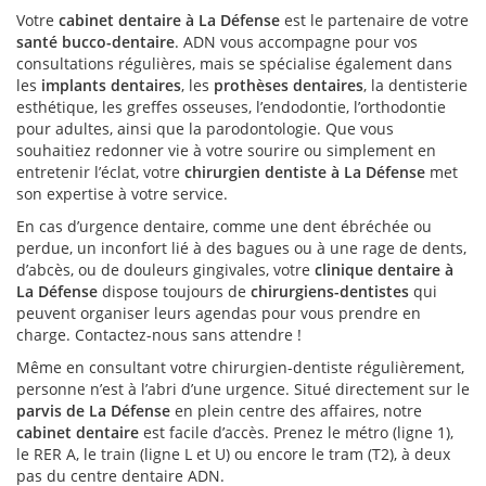
Votre
cabinet dentaire à La Défense
est le partenaire de votre
santé bucco-dentaire
. ADN vous accompagne pour vos
consultations régulières, mais se spécialise également dans
les
implants dentaires
, les
prothèses dentaires
, la dentisterie
esthétique, les greffes osseuses, l’endodontie, l’orthodontie
pour adultes, ainsi que la parodontologie. Que vous
souhaitiez redonner vie à votre sourire ou simplement en
entretenir l’éclat, votre
chirurgien dentiste à La Défense
met
son expertise à votre service.
En cas d’urgence dentaire, comme une dent ébréchée ou
perdue, un inconfort lié à des bagues ou à une rage de dents,
d’abcès, ou de douleurs gingivales, votre
clinique dentaire à
La Défense
dispose toujours de
chirurgiens-dentistes
qui
peuvent organiser leurs agendas pour vous prendre en
charge. Contactez-nous sans attendre !
Même en consultant votre chirurgien-dentiste régulièrement,
personne n’est à l’abri d’une urgence. Situé directement sur le
parvis de La Défense
en plein centre des affaires, notre
cabinet dentaire
est facile d’accès. Prenez le métro (ligne 1),
le RER A, le train (ligne L et U) ou encore le tram (T2), à deux
pas du centre dentaire ADN.