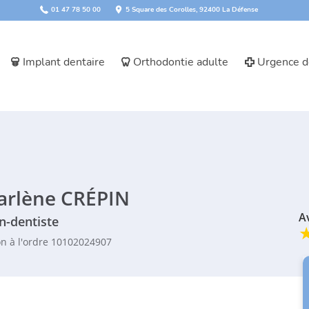
01 47 78 50 00
5 Square des Corolles, 92400 La Défense
Implant dentaire
Orthodontie adulte
Urgence d
arlène CRÉPIN
A
n-dentiste
on à l'ordre 10102024907