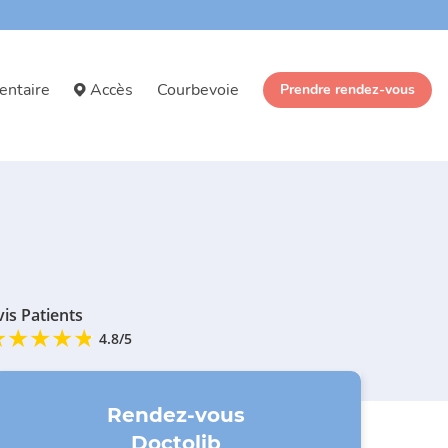
entaire
Accès
Courbevoie
Prendre rendez-vous
vis Patients
4.8/5
Rendez-vous
Doctolib